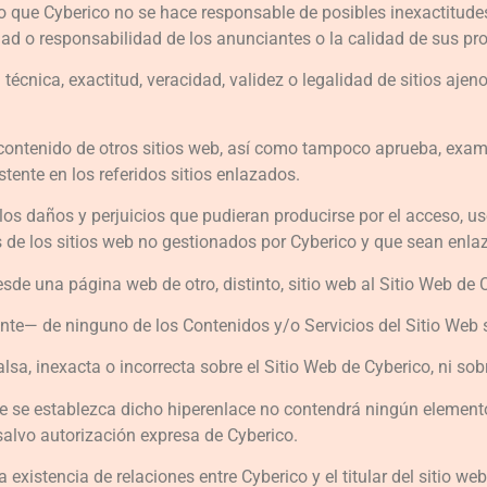
lo que Cyberico no se hace responsable de posibles inexactitude
dad o responsabilidad de los anunciantes o la calidad de sus pro
écnica, exactitud, veracidad, validez o legalidad de sitios aje
 contenido de otros sitios web, así como tampoco aprueba, exami
stente en los referidos sitios enlazados.
 daños y perjuicios que pudieran producirse por el acceso, uso,
 de los sitios web no gestionados por Cyberico y que sean enla
desde una página web de otro, distinto, sitio web al Sitio Web de
nte— de ninguno de los Contenidos y/o Servicios del Sitio Web 
a, inexacta o incorrecta sobre el Sitio Web de Cyberico, ni sob
 que se establezca dicho hiperenlace no contendrá ningún elemen
 salvo autorización expresa de Cyberico.
 existencia de relaciones entre Cyberico y el titular del sitio web