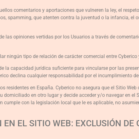
quellos comentarios y aportaciones que vulneren la ley, el respet
os, spamming, que atenten contra la juventud o la infancia, el or
de las opiniones vertidas por los Usuarios a través de comentar
r ningún tipo de relación de carácter comercial entre Cyberico y
e la capacidad jurídica suficiente para vincularse por las presen
ico declina cualquier responsabilidad por el incumplimiento de 
rios residentes en España. Cyberico no asegura que el Sitio Web 
 su domiciliado en otro lugar y decide acceder y/o navegar en el 
n cumple con la legislación local que le es aplicable, no asumi
N EN EL SITIO WEB: EXCLUSIÓN DE