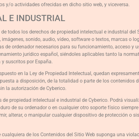
os y/o actividades ofrecidas en dicho sitio web, y viceversa.
L E INDUSTRIAL
ar de todos los derechos de propiedad intelectual e industrial de
, imágenes, sonido, audio, vídeo, software o textos, marcas o lo
s de ordenador necesarios para su funcionamiento, acceso y uso
denamiento jurídico español, siéndoles aplicables tanto la norm
a y suscritos por España.
spuesto en la Ley de Propiedad Intelectual, quedan expresamente 
uesta a disposición, de la totalidad o parte de los contenidos d
in la autorización de Cyberico.
de propiedad intelectual e industrial de Cyberico. Podrá visuali
o duro de su ordenador o en cualquier otro soporte físico siempr
mir, alterar, o manipular cualquier dispositivo de protección o s
e cualquiera de los Contenidos del Sitio Web suponga una violac