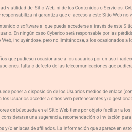
ad y utilidad del Sitio Web, ni de los Contenidos o Servicios. Cy
responsabiliza ni garantiza que el acceso a este Sitio Web no vay
tenido o software al que pueda accederse a través de este Sitio 
uario. En ningún caso Cyberico será responsable por las pérdida
io Web, incluyéndose, pero no limitándose, a los ocasionados a 
os que pudiesen ocasionarse a los usuarios por un uso inadecua
upciones, falta o defecto de las telecomunicaciones que pudiera
uede poner a disposición de los Usuarios medios de enlace (como,
 los Usuarios acceder a sitios web pertenecientes y/o gestionad
tores de búsqueda en el Sitio Web tiene por objeto facilitar a lo
a considerarse una sugerencia, recomendación o invitación para 
s y/o enlaces de afiliados. La información que aparece en estos